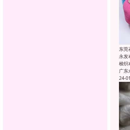
东莞
永发
梭织
广东
24-0