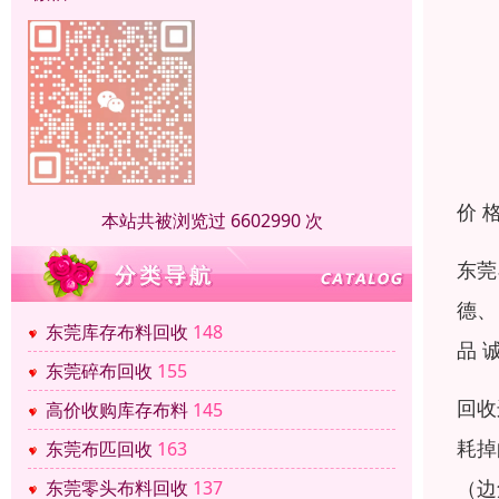
价 
本站共被浏览过 6602990 次
东莞
德、
东莞库存布料回收
148
品 
东莞碎布回收
155
回收
高价收购库存布料
145
耗掉
东莞布匹回收
163
（边
东莞零头布料回收
137