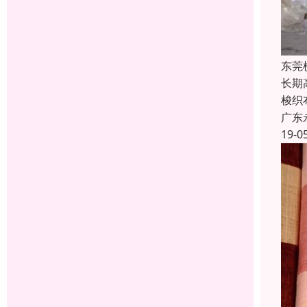
东莞
长期
梭织
广东
19-0