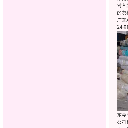
对各
的衣
广东
24-0
东莞
公司