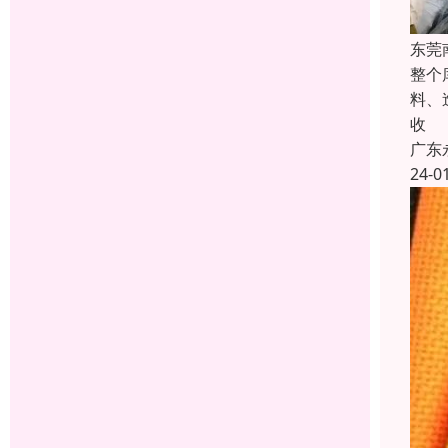
东莞
整个
料、
收
广东
24-0