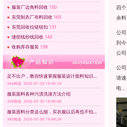
四个
服装厂边角料回收
150
东莞制衣厂布料回收
163
余料
东莞回收拉链钮扣
131
公司
缝纫线纱线回收
143
到今
收购库存服装
158
公司
公司
足不出户，教你快速掌握服装设计面料知识大全
请速
345阅读 2026-07-30 19:50:19
电，
服装面料各种污渍洗涤方法介绍
339阅读 2026-07-30 19:49:48
服装面料分类这么细，买衣服以后再也不怕被坑了
343阅读 2026-07-30 19:49:24