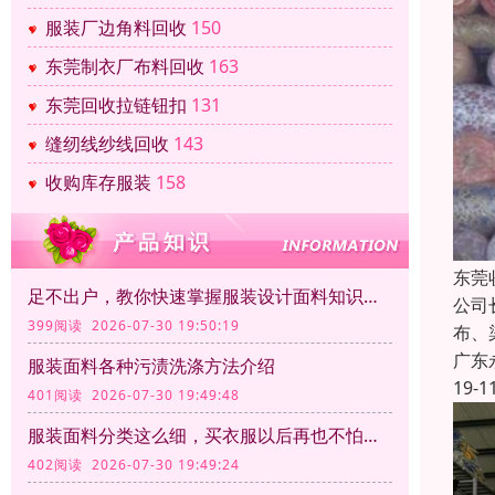
服装厂边角料回收
150
东莞制衣厂布料回收
163
东莞回收拉链钮扣
131
缝纫线纱线回收
143
收购库存服装
158
东莞
足不出户，教你快速掌握服装设计面料知识大全
公司
399阅读 2026-07-30 19:50:19
布、
广东
服装面料各种污渍洗涤方法介绍
19-1
401阅读 2026-07-30 19:49:48
服装面料分类这么细，买衣服以后再也不怕被坑了
402阅读 2026-07-30 19:49:24