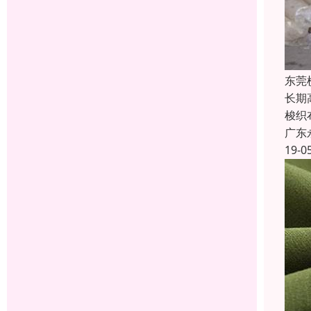
东莞
长期
梭织
广东
19-0