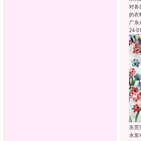
对各
的衣
广东
24-0
东莞
永发