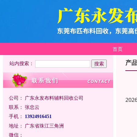
首页
产
站内搜索：
公司：
广东永发布料辅料回收公司
202
联系：
张忠云
手机：
13924916451
地址：
广东省珠江三角洲
微信：