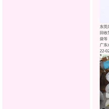
东莞
回收
袋等
广东
22-0