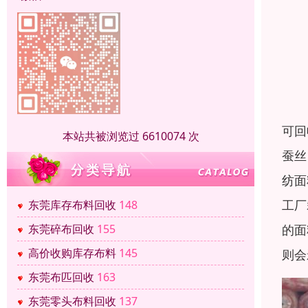
可回
本站共被浏览过 6610074 次
蚕丝
纺面
工厂
东莞库存布料回收
148
的面
东莞碎布回收
155
高价收购库存布料
145
则会
东莞布匹回收
163
东莞零头布料回收
137