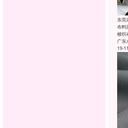
东莞
布料
梭织
广东
19-1