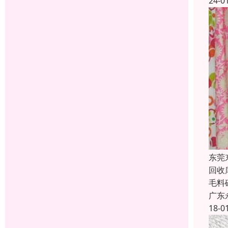
24-0
东莞
回收
毛料
广东
18-0