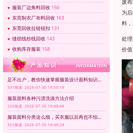
废布
服装厂边角料回收
150
为后
东莞制衣厂布料回收
163
料，
东莞回收拉链钮扣
131
处理
缝纫线纱线回收
143
价值
收购库存服装
158
足不出户，教你快速掌握服装设计面料知识大全
331阅读 2026-07-30 19:50:19
服装面料各种污渍洗涤方法介绍
326阅读 2026-07-30 19:49:48
服装面料分类这么细，买衣服以后再也不怕被坑了
331阅读 2026-07-30 19:49:24