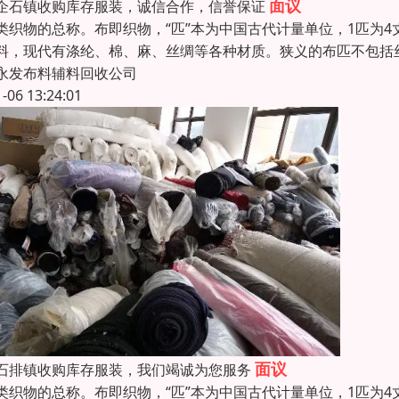
面议
企石镇收购库存服装，诚信合作，信誉保证
类织物的总称。布即织物，“匹”本为中国古代计量单位，1匹为4
料，现代有涤纶、棉、麻、丝绸等各种材质。狭义的布匹不包括
永发布料辅料回收公司
1-06 13:24:01
面议
石排镇收购库存服装，我们竭诚为您服务
类织物的总称。布即织物，“匹”本为中国古代计量单位，1匹为4