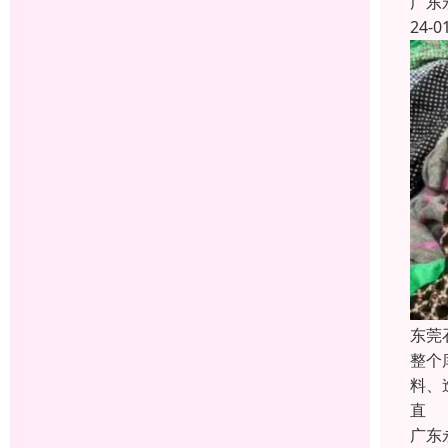
广东
24-0
东莞
整个
料、
直
广东