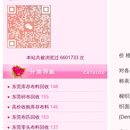
价 
本站共被浏览过 6601733 次
对各
称表
东莞库存布料回收
148
梭织
东莞碎布回收
155
织面
高价收购库存布料
145
(De
东莞布匹回收
163
东莞零头布料回收
137