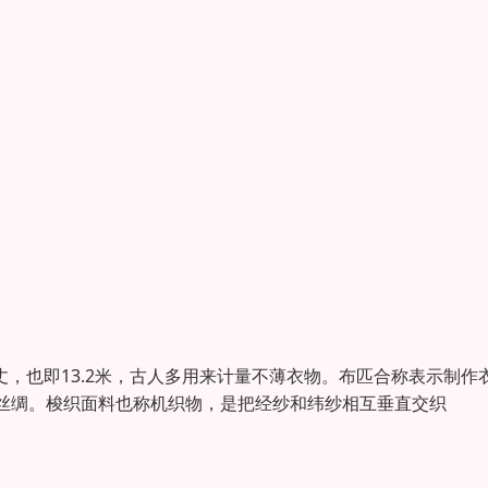
丈，也即13.2米，古人多用来计量不薄衣物。布匹合称表示制作
丝绸。梭织面料也称机织物，是把经纱和纬纱相互垂直交织