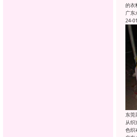
的衣
广东
24-0
东莞
从织
色织