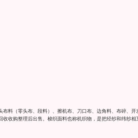
头布料（零头布、段料）、擦机布、刀口布、边角料、布碎、开
回收收购整理后出售。梭织面料也称机织物，是把经纱和纬纱相