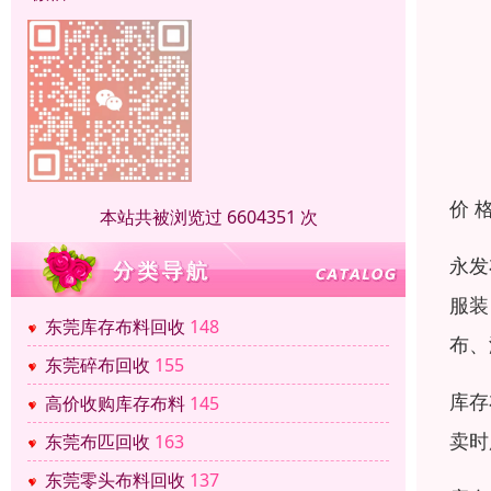
价 
本站共被浏览过 6604351 次
永发
服装
东莞库存布料回收
148
布、
东莞碎布回收
155
库存
高价收购库存布料
145
卖时
东莞布匹回收
163
东莞零头布料回收
137