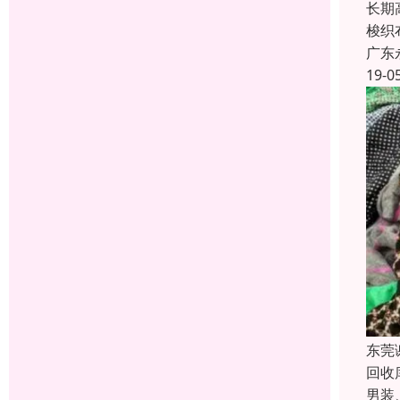
长期
梭织
广东
19-0
东莞
回收
男装