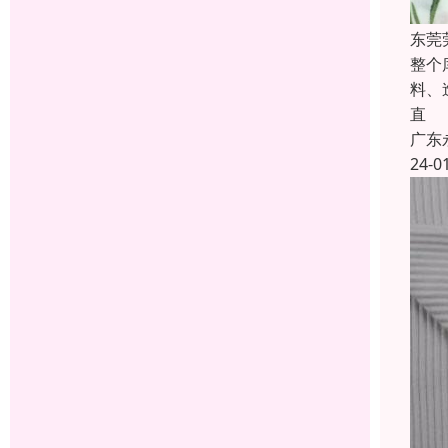
东莞
整个
料、
直
广东
24-0