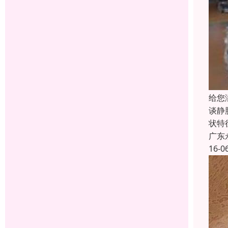
给您
谈静
状特
广东
16-0