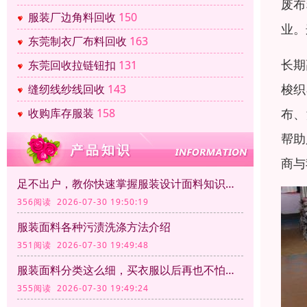
废布
服装厂边角料回收
150
业。
东莞制衣厂布料回收
163
长期
东莞回收拉链钮扣
131
梭织
缝纫线纱线回收
143
布、
收购库存服装
158
帮助
商与
足不出户，教你快速掌握服装设计面料知识大全
356阅读 2026-07-30 19:50:19
服装面料各种污渍洗涤方法介绍
351阅读 2026-07-30 19:49:48
服装面料分类这么细，买衣服以后再也不怕被坑了
355阅读 2026-07-30 19:49:24