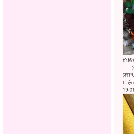
价格
涂层
(有
广东
19-0