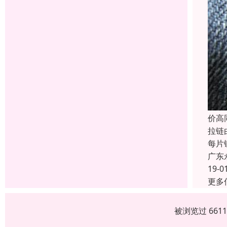
价高
拉链
每片
广东
19-0
更多
被浏览过 661