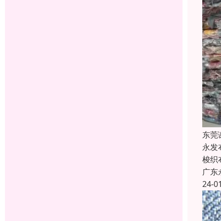
东莞
永发
梭织
广东
24-0