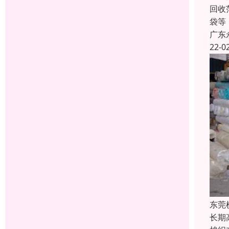
回收
袋等
广东
22-0
东莞
长期