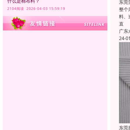
什么是棉布料？
东莞
整个
2104阅读 2026-04-03 15:59:19
料、
直
广东
24-0
东莞