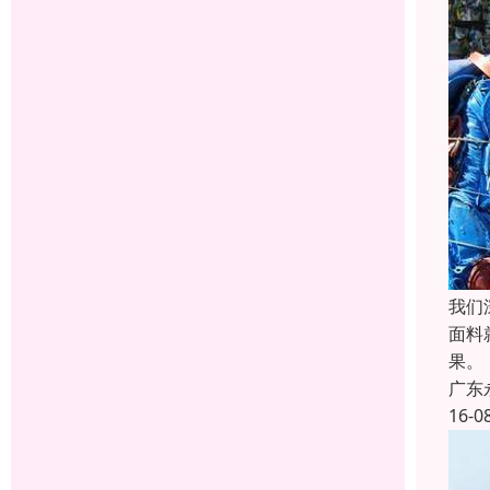
我们
面料
果。
广东
16-0