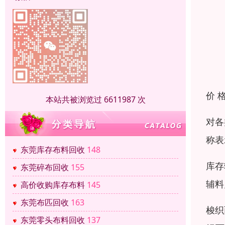
价 
本站共被浏览过 6611987 次
对各
称表
东莞库存布料回收
148
库存
东莞碎布回收
155
辅料
高价收购库存布料
145
东莞布匹回收
163
梭织
东莞零头布料回收
137