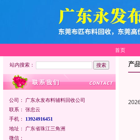
首页
产
站内搜索：
公司：
广东永发布料辅料回收公司
202
联系：
张忠云
手机：
13924916451
地址：
广东省珠江三角洲
微信：