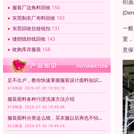
织面
服装厂边角料回收
150
(De
东莞制衣厂布料回收
163
一般
东莞回收拉链钮扣
131
置，
缝纫线纱线回收
143
意保
收购库存服装
158
足不出户，教你快速掌握服装设计面料知识大全
419阅读 2026-07-30 19:50:19
服装面料各种污渍洗涤方法介绍
419阅读 2026-07-30 19:49:48
服装面料分类这么细，买衣服以后再也不怕被坑了
422阅读 2026-07-30 19:49:24