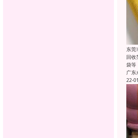
东莞
回收
袋等
广东
22-0