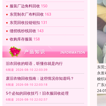
服装厂边角料回收
150
东莞制衣厂布料回收
163
东莞回收拉链钮扣
131
缝纫线纱线回收
143
收购库存服装
158
旧衣回收的暗语，听懂你就是内行
东莞
6阅读 2026-08-10 22:03:39
永发
废旧衣物回收指南：这些情况你知道吗？
梭织
广东
6阅读 2026-08-10 22:03:18
24-0
5个必知的回收技巧！旧衣服回收处理
6阅读 2026-08-10 22:02:57