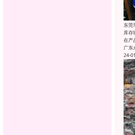
东莞
库存
在产
广东
24-0