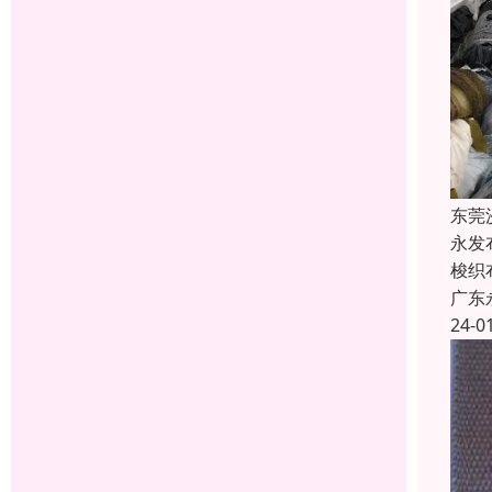
东莞
永发
梭织
广东
24-0