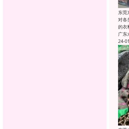
东莞
对各
的衣
广东
24-0