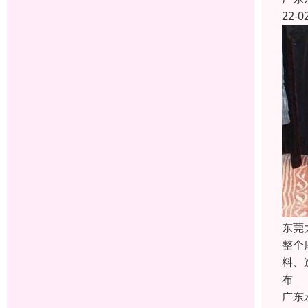
22-0
东莞
整个
料、
布
广东