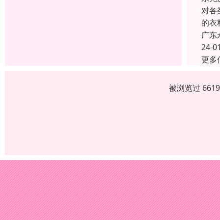
对各
的衣
广东
24-0
更多
被浏览过 661