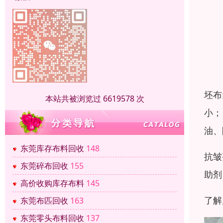
坯布
本站共被浏览过 6619578 次
小；
油、
东莞库存布料回收
148
抗皱
东莞碎布回收
155
助剂
高价收购库存布料
145
了解
东莞布匹回收
163
东莞零头布料回收
137