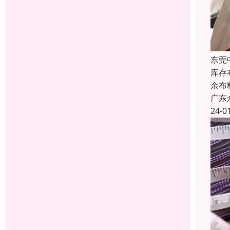
东莞
库存
余布
广东
24-0