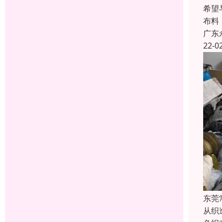
希望
布料
广东
22-0
东莞
从织