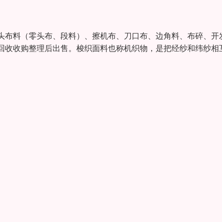
头布料（零头布、段料）、擦机布、刀口布、边角料、布碎、开
回收收购整理后出售。梭织面料也称机织物，是把经纱和纬纱相