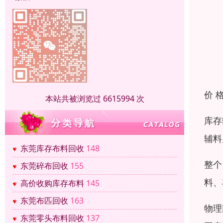
价 
本站共被浏览过 6615994 次
库存
辅料
东莞库存布料回收
148
整个
东莞碎布回收
155
料、
高价收购库存布料
145
东莞布匹回收
163
物理
东莞零头布料回收
137