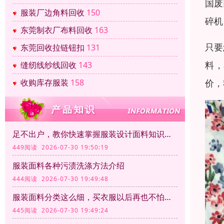
国废
服装厂边角料回收
150
碎机
东莞制衣厂布料回收
163
只要
东莞回收拉链钮扣
131
料，
缝纫线纱线回收
143
价，
收购库存服装
158
足不出户，教你快速掌握服装设计面料知识大全
449阅读 2026-07-30 19:50:19
服装面料各种污渍洗涤方法介绍
444阅读 2026-07-30 19:49:48
服装面料分类这么细，买衣服以后再也不怕被坑了
445阅读 2026-07-30 19:49:24